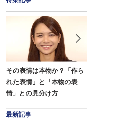
特集記事
その表情は本物か？「作ら
信頼できる表情
れた表情」と「本物の表
感情を見抜く
情」との見分け方
は？
最新記事