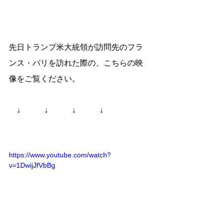
先日トランプ米大統領が訪問先のフラ
ンス・パリを訪れた際の、こちらの映
像をご覧ください。
　↓　　　↓　　　↓　　　↓
https://www.youtube.com/watch?
v=1DwijJfVbBg