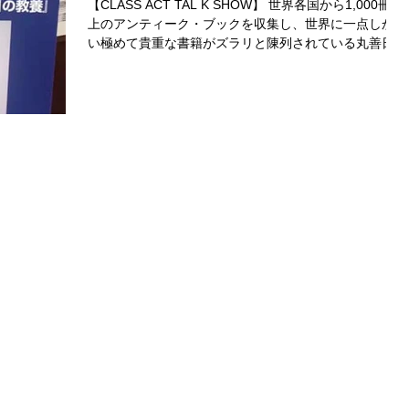
【CLASS ACT TAL K SHOW】 世界各国から1,000冊以
上のアンティーク・ブックを収集し、世界に一点しかな
い極めて貴重な書籍がズラリと陳列されている丸善日本
橋店のWorld antiquarian book...