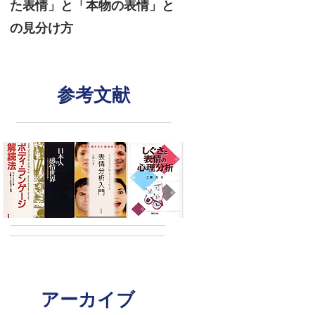
た表情」と「本物の表情」と
感情を見抜く「信頼筋
の見分け方
は？
参考文献
アーカイブ