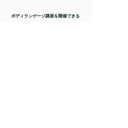
ボディランゲージ講座を開催できる
資格取得後は、国際ボディランゲージ協会
の認定講師として、協会が提供するビジネ
スボディランゲージ講座のコンテンツを使
って、全国で講座を開催できるようになり
ます。
認定講師のための
​ボディランゲージ勉強会
認定講師が集まるコミュニティに参加でき、
情報交換や勉強会に参加することができま
す。