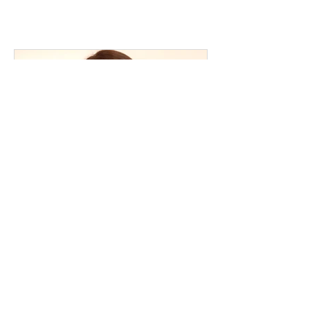
上に「その人らしさ」が表れているのです。早足
になるとき、背筋が伸びているとき、ゆったりと
歩いているとき──そこには、その人の感情や考え
方、育...
その表情は本物か？「作ら
信頼できる表情
れた表情」と「本物の表
感情を見抜く
情」との見分け方
は？