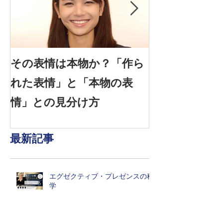
その表情は本物か？「作ら
信頼できる表情
れた表情」と「本物の表
感情を見抜く
情」との見分け方
は？
最新記事
エグゼクティブ・プレゼンスの科
学