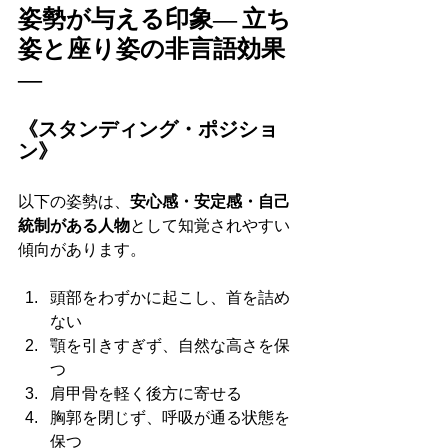
姿勢が与える印象― 立ち
姿と座り姿の非言語効果 
―
《スタンディング・ポジショ
ン》
以下の姿勢は、
安心感・安定感・自己
統制がある人物
として知覚されやすい
傾向があります。
頭部をわずかに起こし、首を詰め
ない
顎を引きすぎず、自然な高さを保
つ
肩甲骨を軽く後方に寄せる
胸郭を閉じず、呼吸が通る状態を
保つ