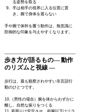
る姿勢を取る
手は相手の視界に入る位置に置
き、腕で身体を遮らない
手や腕で体幹を覆う動作は、無意識に
防御的な印象を与えやすくなります。
歩き方が語るもの― 動作
のリズムと視線 ―
歩行は、最も観察されやすい非言語行
動のひとつです。
10.（男性の場合）腕を体からわずかに
離し、自然な振りをつくる
11. 肩周りは安定させ、前腕以下はリラ