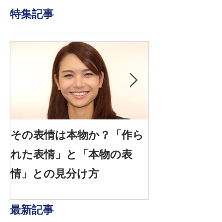
特集記事
その表情は本物か？「作ら
信頼できる表情
れた表情」と「本物の表
感情を見抜く
情」との見分け方
は？
最新記事