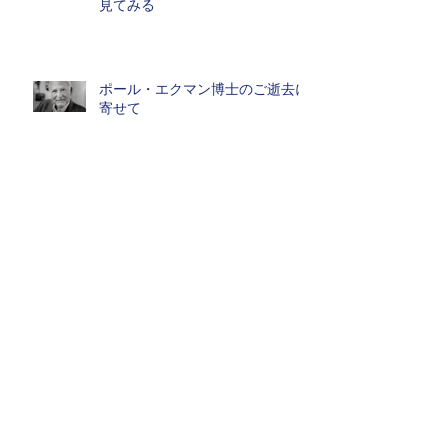
見てみる
ポール・エクマン博士のご逝去に
寄せて
高市早苗首相の《"各国首脳を射
止めた"外交戦術》何がすごいの
か
アーカイブ
2026年7月
（3）
3件の記事
2026年6月
（1）
1件の記事
2026年5月
（1）
1件の記事