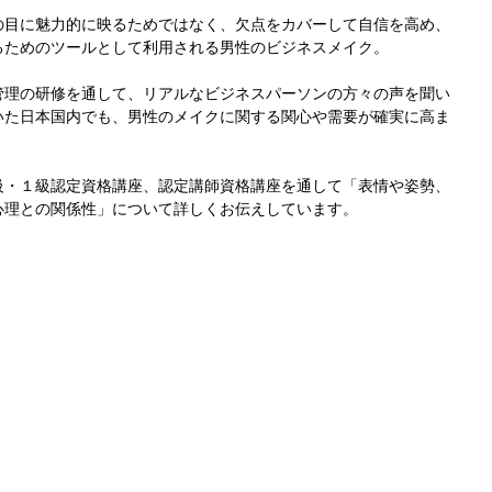
の目に魅力的に映るためではなく、欠点をカバーして自信を高め、
るためのツールとして利用される男性のビジネスメイク。
管理の研修を通して、リアルなビジネスパーソンの方々の声を聞い
いた日本国内でも、男性のメイクに関する関心や需要が確実に高ま
級・１級認定資格講座、認定講師資格講座を通して「表情や姿勢、
心理との関係性」について詳しくお伝えしています。