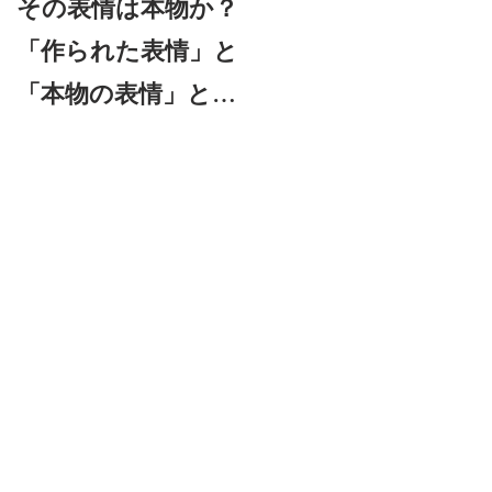
その表情は本物か？
信頼できる表情筋—
「作られた表情」と
本物の感情を見抜く
「本物の表情」との
「信頼筋」とは？
見分け方