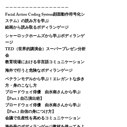
＿＿＿＿＿＿＿＿＿＿＿＿＿＿＿＿
Facial Action Coding System顔面動作符号化シ
ステム）の読み方を学ぶ
絵画から読み取るボディランゲージ
シャーロックホームズから学ぶボディランゲ
ージ
TED（世界的講演会）スーパープレゼン分析
会
教育現場における非言語コミュニケーション
海外で行うと危険なボディランゲージ
ベテランモデルから学ぶ！エレガントな歩き
方・身のこなし方
ブロードウェイ俳優　由水南さんから学ぶ 
【Part.1 自己演出術】
ブロードウェイ俳優　由水南さんから学ぶ
【Part.2 自信の身につけ方】
会議で生産性を高めるコミュニケーション