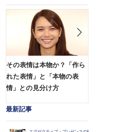
その表情は本物か？「作ら
信頼できる表情
れた表情」と「本物の表
感情を見抜く
情」との見分け方
は？
最新記事
エグゼクティブ・プレゼンスの科