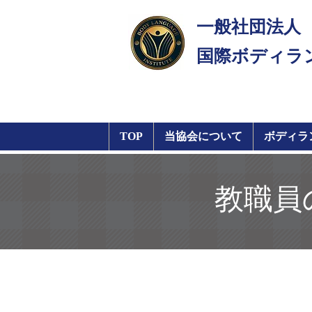
一般社団法人
​国際ボディラ
TOP
当協会について
ボディラ
教職員
​オンライン受講（Z
Tokyo／東京