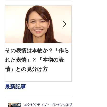
その表情は本物か？「作ら
信頼できる表情
れた表情」と「本物の表
感情を見抜く
情」との見分け方
は？
最新記事
エグゼクティブ・プレゼンスの科