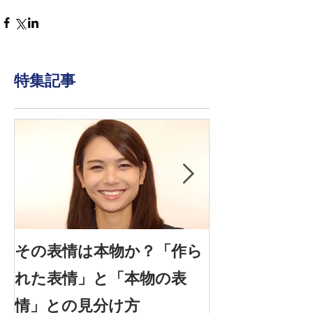
特集記事
その表情は本物か？「作ら
信頼できる表情
れた表情」と「本物の表
感情を見抜く
情」との見分け方
は？