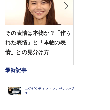
その表情は本物か？「作ら
信頼できる表情
れた表情」と「本物の表
感情を見抜く
情」との見分け方
は？
最新記事
エグゼクティブ・プレゼンスの科
学