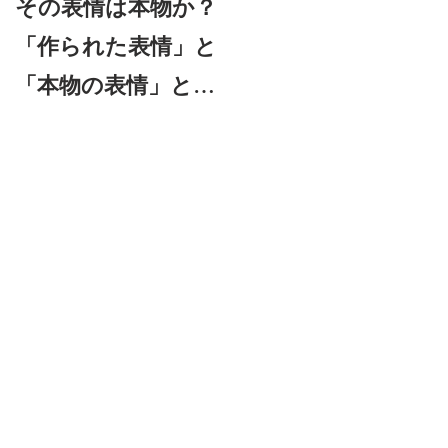
その表情は本物か？
信頼できる表情筋—
「作られた表情」と
本物の感情を見抜く
「本物の表情」との
「信頼筋」とは？
見分け方