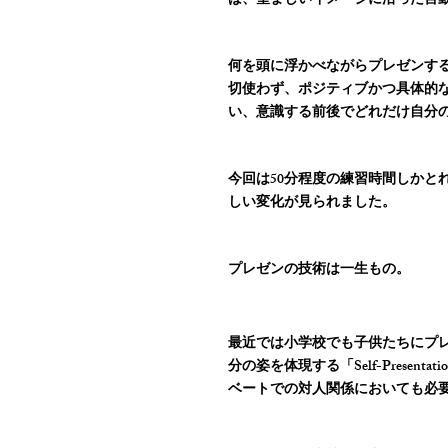
ば、望ましいイメージに沿った言
何を頭に浮かべながらプレゼンす
切使わず、ポジティブかつ具体的
い、意識する前後でどれだけ自分
今回は50分程度の練習時間しかとれま
しい変化が見られました。
プレゼンの技術は一生もの。
最近では小学校でも子供たちにプ
分の姿を体現する「Self-Prese
ベートでの対人関係においても必